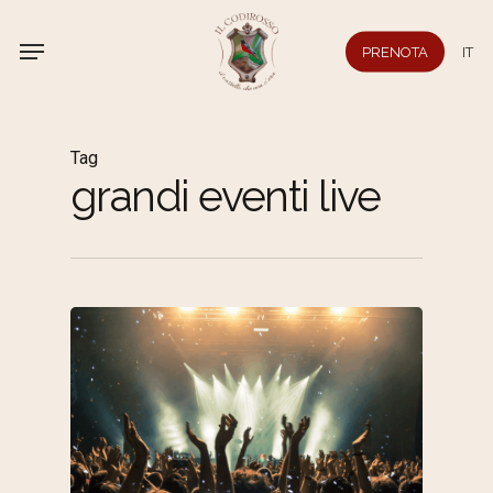
Skip
to
PRENOTA
IT
main
content
Tag
grandi eventi live