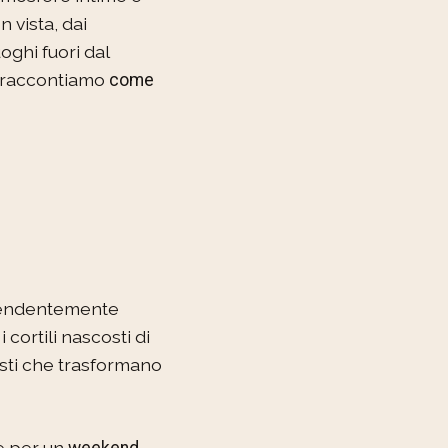
 vista, dai
oghi fuori dal
i raccontiamo
come
prendentemente
i cortili nascosti di
gesti che trasformano
le per un
weekend