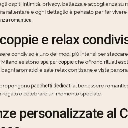
agli ospiti intimità, privacy, bellezza e accoglienza su
a rallentare e ogni dettaglio è pensato per far vivere
nza romantica.
coppie e relax condivi
re condiviso è uno dei modi più intensi per staccare 
A Milano esistono
che offrono rituali es
spa per coppie
 bagni aromatici e sale relax con tisane e vista panor
rt propongono
i al benessere romantico
pacchetti dedicat
n regalo o celebrare un momento speciale.
ze personalizzate al C