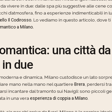
da vivere in due: dalle spa più suggestive alle cene con
cchi d’atmosfera, fino a esperienze indimenticabili in lu
Lo vediamo in questo articolo, dove t
llo Il Codirosso.
mantico a Milano.
omantica: una città da
 in due
a moderna e dinamica, Milano custodisce un lato sor
iare mano nella mano nel quartiere
, perdersi tra 
Brera
ciarsi incantare dal tramonto sui Navigli: sono piccoli 
ta in una vera
.
esperienza di coppia a Milano
ittà, sia per chi arriva da fuori, Milano è la cornice idea