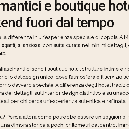
mantici e boutique hot
end fuori dal tempo
a la differenza in un’esperienza speciale di coppia. A M
, con
nei minimi dettagli, 
leganti,
silenziose
suite curate
ta.
affascinanti ci sono i
, strutture intime e 
boutique hotel
torici o dal design unico, dove l’atmosfera e il
servizio p
no davvero speciale. A differenza degli hotel tradizio
a dei dettagli, sull’interior design distintivo e su un’a
ali per chi cerca un’esperienza autentica e raffinata.
Pensa allora come potrebbe essere un
ta?
soggiorno i
: una dimora storica a pochi chilometri dal centro, im