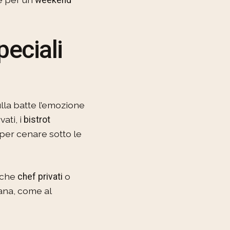
eciali
lla batte l’emozione
vati, i
bistrot
 per cenare sotto le
nche
o
chef privati
bana, come al