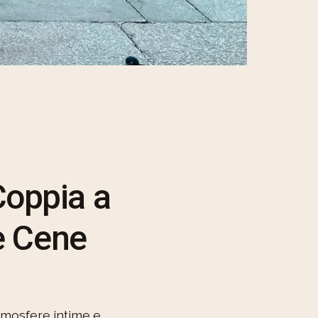
Coppia a
le Cene
atmosfere intime e