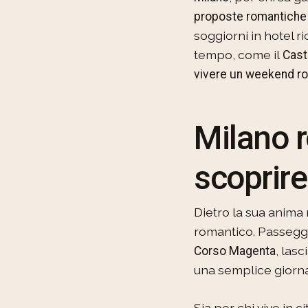
proposte romantiche
soggiorni in hotel ri
tempo, come il
Caste
vivere un weekend ro
Milano r
scoprire
Dietro la sua anim
romantico. Passegg
, las
Corso Magenta
una semplice giorna
Sia per chi vive in c