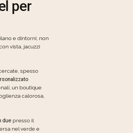
el per
ilano e dintorni, non
con vista, jacuzzi
ricercate, spesso
ersonalizzato
nali, un boutique
ccoglienza calorosa,
presso il
n due
mersa nel verde e