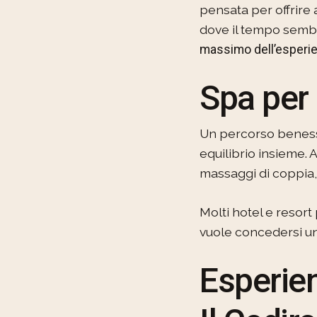
pensata per offrire 
dove il tempo sembr
massimo dell’esperie
Spa per 
Un percorso benesse
equilibrio insieme. 
massaggi di coppia,
Molti hotel e reso
vuole concedersi u
Esperien