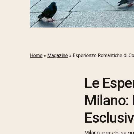
Home
»
Magazine
»
Esperienze Romantiche di Cop
Le Espe
Milano: 
Esclusi
, per chi sa g
Milano