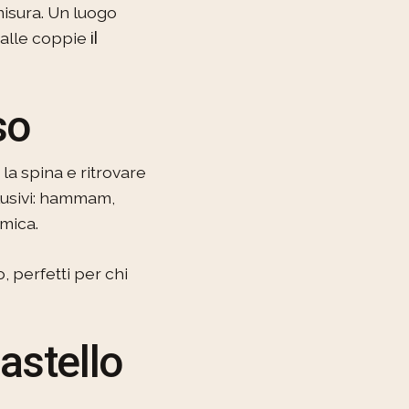
 misura. Un luogo
 alle coppie
il
so
la spina e ritrovare
clusivi: hammam,
amica.
, perfetti per chi
astello